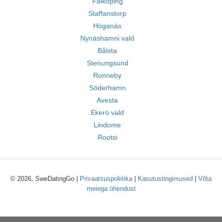
Falköping
Staffanstorp
Höganäs
Nynäshamni vald
Bålsta
Stenungsund
Ronneby
Söderhamn
Avesta
Ekerö vald
Lindome
Rootsi
© 2026, SweDatingGo |
Privaatsuspoliitika
|
Kasutustingimused
|
Võta
meiega ühendust