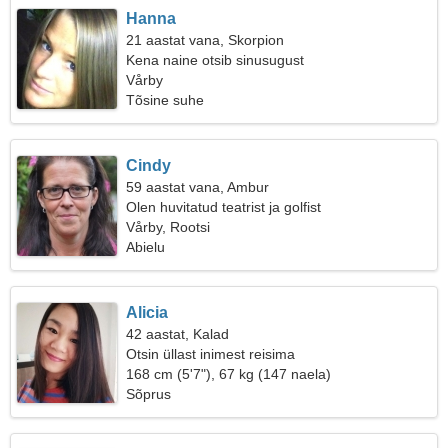
Hanna
21 aastat vana, Skorpion
Kena naine otsib sinusugust
Vårby
Tõsine suhe
Cindy
59 aastat vana, Ambur
Olen huvitatud teatrist ja golfist
Vårby, Rootsi
Abielu
Alicia
42 aastat, Kalad
Otsin üllast inimest reisima
168 cm (5'7"), 67 kg (147 naela)
Sõprus