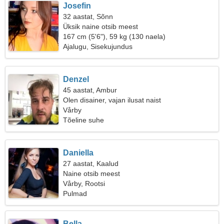
Josefin
32 aastat, Sõnn
Üksik naine otsib meest
167 cm (5'6"), 59 kg (130 naela)
Ajalugu, Sisekujundus
Denzel
45 aastat, Ambur
Olen disainer, vajan ilusat naist
Vårby
Tõeline suhe
Daniella
27 aastat, Kaalud
Naine otsib meest
Vårby, Rootsi
Pulmad
Bella