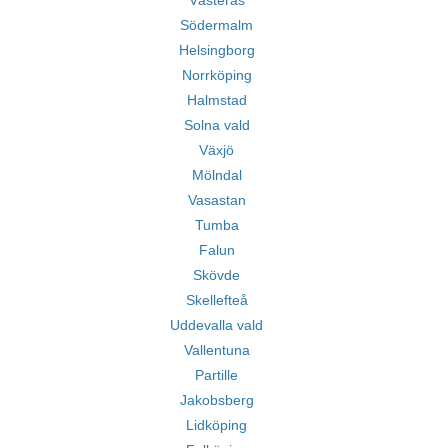
Västerås
Södermalm
Helsingborg
Norrköping
Halmstad
Solna vald
Växjö
Mölndal
Vasastan
Tumba
Falun
Skövde
Skellefteå
Uddevalla vald
Vallentuna
Partille
Jakobsberg
Lidköping