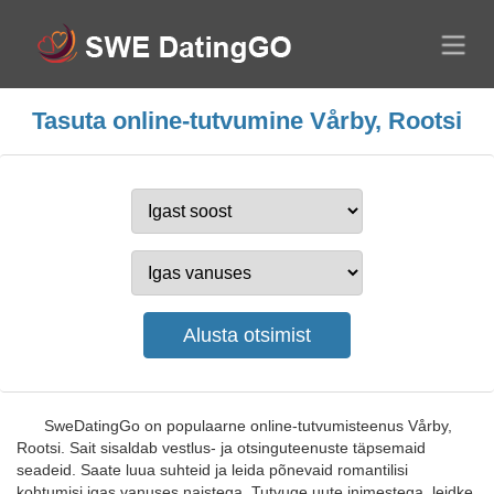
Tasuta online-tutvumine Vårby, Rootsi
SweDatingGo on populaarne online-tutvumisteenus Vårby,
Rootsi. Sait sisaldab vestlus- ja otsinguteenuste täpsemaid
seadeid. Saate luua suhteid ja leida põnevaid romantilisi
kohtumisi igas vanuses naistega. Tutvuge uute inimestega, leidke