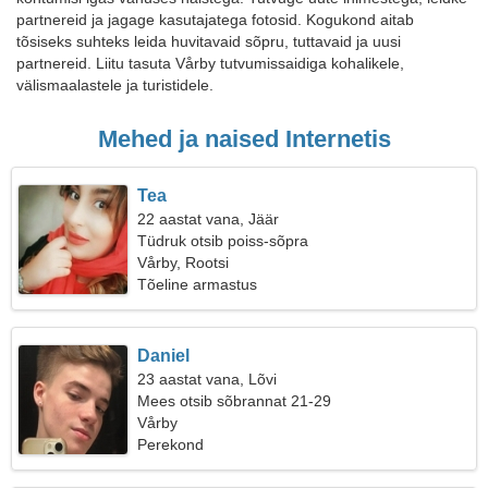
partnereid ja jagage kasutajatega fotosid. Kogukond aitab
tõsiseks suhteks leida huvitavaid sõpru, tuttavaid ja uusi
partnereid. Liitu tasuta Vårby tutvumissaidiga kohalikele,
välismaalastele ja turistidele.
Mehed ja naised Internetis
Tea
22 aastat vana, Jäär
Tüdruk otsib poiss-sõpra
Vårby, Rootsi
Tõeline armastus
Daniel
23 aastat vana, Lõvi
Mees otsib sõbrannat 21-29
Vårby
Perekond