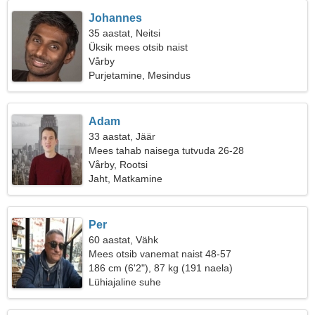
Johannes
35 aastat, Neitsi
Üksik mees otsib naist
Vårby
Purjetamine, Mesindus
Adam
33 aastat, Jäär
Mees tahab naisega tutvuda 26-28
Vårby, Rootsi
Jaht, Matkamine
Per
60 aastat, Vähk
Mees otsib vanemat naist 48-57
186 cm (6'2"), 87 kg (191 naela)
Lühiajaline suhe