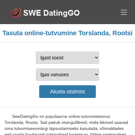
Tasuta online-tutvumine Torslanda, Rootsi
SweDatingGo on populaarne online-tutvumisteenus
Torslanda, Rootsi. Sait pakub otsingufiltreid, mida liikmed saavad
oma tutvumiseesmärgi täpsustamiseks kasutada, võimaldades
neil saada huvitavaid sotsiaalseid kogemusi. Valige spetsiaalses