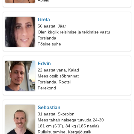
Abielu
Greta
56 aastat, Jäär
Olen kirglik reisimise ja telkimise vastu
Torslanda
Tõsine suhe
Edvin
22 aastat vana, Kalad
Mees otsib sõbrannat
Torslanda, Rootsi
Perekond
Sebastian
31 aastat, Skorpion
Mees tahab naisega tutvuda 24-30
181 cm (6'0"), 84 kg (185 naela)
Rulluisutamine, Kergejõustik