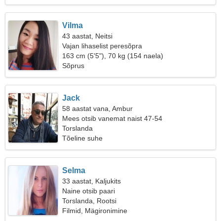
Vilma
43 aastat, Neitsi
Vajan lihaselist peresõpra
163 cm (5'5"), 70 kg (154 naela)
Sõprus
Jack
58 aastat vana, Ambur
Mees otsib vanemat naist 47-54
Torslanda
Tõeline suhe
Selma
33 aastat, Kaljukits
Naine otsib paari
Torslanda, Rootsi
Filmid, Mägironimine