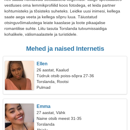
vestluses oma lemmikprofiilid koos fotodega, et leida partner
kohtumisteks ja tõsisteks suheteks. Leidke uusi inimesi, kellega
saate aega veeta ja kellega sõpru luua. Täiustatud
otsinguvõimalustega leiate kaaslase ja loote pikaajalise
romantilise suhte. Liitu tasuta Torslanda tutvumissaidiga
kohalikele, välismaalastele ja turistidele.
Mehed ja naised Internetis
Ellen
26 aastat, Kaalud
Tüdruk otsib poiss-sõpra 27-36
Torslanda, Rootsi
Pulmad
Emma
27 aastat, Vähk
Naine otsib meest 31-35
Torslanda