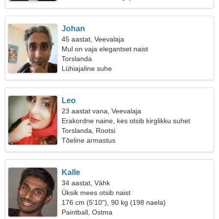
Johan
45 aastat, Veevalaja
Mul on vaja elegantset naist
Torslanda
Lühiajaline suhe
Leo
23 aastat vana, Veevalaja
Erakordne naine, kes otsib kirglikku suhet
Torslanda, Rootsi
Tõeline armastus
Kalle
34 aastat, Vähk
Üksik mees otsib naist
176 cm (5'10"), 90 kg (198 naela)
Paintball, Ostma