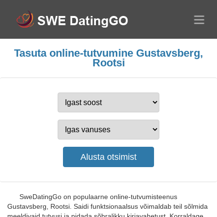
Tasuta online-tutvumine Gustavsberg,
Rootsi
SweDatingGo on populaarne online-tutvumisteenus
Gustavsberg, Rootsi. Saidi funktsionaalsus võimaldab teil sõlmida
meeldivaid tutvusi ja pidada sõbralikku kirjavahetust. Korraldage