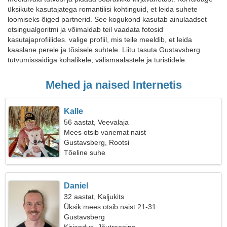
üksikute kasutajatega romantilisi kohtinguid, et leida suhete
loomiseks õiged partnerid. See kogukond kasutab ainulaadset
otsingualgoritmi ja võimaldab teil vaadata fotosid
kasutajaprofiilides. valige profiil, mis teile meeldib, et leida
kaaslane perele ja tõsisele suhtele. Liitu tasuta Gustavsberg
tutvumissaidiga kohalikele, välismaalastele ja turistidele.
Mehed ja naised Internetis
Kalle
56 aastat, Veevalaja
Mees otsib vanemat naist
Gustavsberg, Rootsi
Tõeline suhe
Daniel
32 aastat, Kaljukits
Üksik mees otsib naist 21-31
Gustavsberg