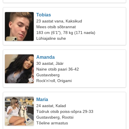
Tobias
23 aastat vana, Kaksikud
Mees otsib sõbrannat
183 cm (6'1"), 78 kg (171 naela)
Lühiajaline suhe
Amanda
30 aastat, Jäär
Naine otsib paari 36-42
Gustavsberg
Rock'n'roll, Origami
Maria
24 aastat, Kalad
Tüdruk otsib poiss-sõpra 29-33
Gustavsberg, Rootsi
Tõeline armastus