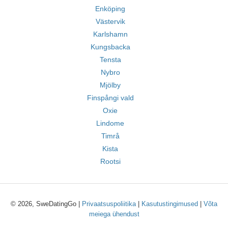
Enköping
Västervik
Karlshamn
Kungsbacka
Tensta
Nybro
Mjölby
Finspångi vald
Oxie
Lindome
Timrå
Kista
Rootsi
© 2026, SweDatingGo |
Privaatsuspoliitika
|
Kasutustingimused
|
Võta
meiega ühendust