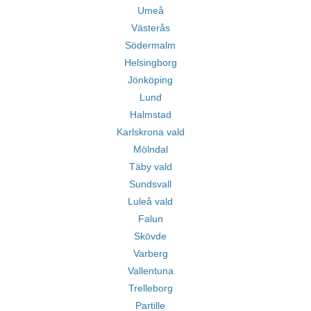
Umeå
Västerås
Södermalm
Helsingborg
Jönköping
Lund
Halmstad
Karlskrona vald
Mölndal
Täby vald
Sundsvall
Luleå vald
Falun
Skövde
Varberg
Vallentuna
Trelleborg
Partille