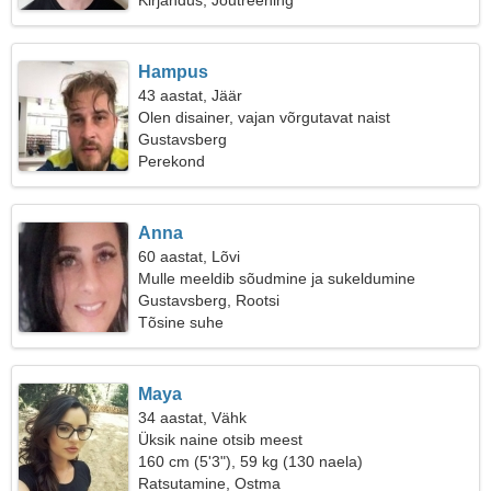
Kirjandus, Jõutreening
Hampus
43 aastat, Jäär
Olen disainer, vajan võrgutavat naist
Gustavsberg
Perekond
Anna
60 aastat, Lõvi
Mulle meeldib sõudmine ja sukeldumine
Gustavsberg, Rootsi
Tõsine suhe
Maya
34 aastat, Vähk
Üksik naine otsib meest
160 cm (5'3"), 59 kg (130 naela)
Ratsutamine, Ostma